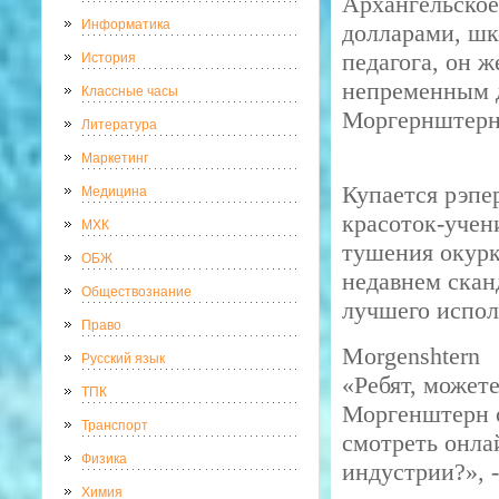
Архангельское
Информатика
долларами, шк
педагога, он 
История
непременным 
Классные часы
Моргернштерн
Литература
Маркетинг
Купается рэпе
Медицина
красоток-учен
МХК
тушения окурк
ОБЖ
недавнем скан
Обществознание
лучшего испол
Право
Morgenshtern
Русский язык
«Ребят, может
ТПК
Моргенштерн о
Транспорт
смотреть онла
Физика
индустрии?», 
Химия