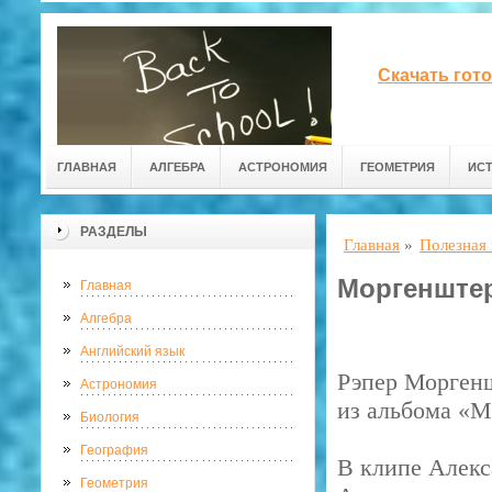
Скачать гот
ГЛАВНАЯ
АЛГЕБРА
АСТРОНОМИЯ
ГЕОМЕТРИЯ
ИС
РАЗДЕЛЫ
Главная
»
Полезная
Моргенштер
Главная
Алгебра
Английский язык
Рэпер Морген
Астрономия
из альбома «Mi
Биология
География
В клипе Алекс
Геометрия