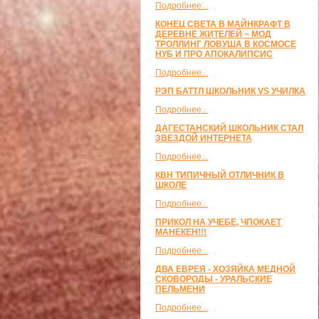
Подробнее...
КОНЕЦ СВЕТА В МАЙНКРАФТ В
ДЕРЕВНЕ ЖИТЕЛЕЙ ~ МОД
ТРОЛЛИНГ ЛОВУША В КОСМОСЕ
НУБ И ПРО АПОКАЛИПСИС
Подробнее...
РЭП БАТТЛ ШКОЛЬНИК VS УЧИЛКА
Подробнее...
ДАГЕСТАНСКИЙ ШКОЛЬНИК СТАЛ
ЗВЕЗДОЙ ИНТЕРНЕТА
Подробнее...
КВН ТИПИЧНЫЙ ОТЛИЧНИК В
ШКОЛЕ
Подробнее...
ПРИКОЛ НА УЧЕБЕ, ЧПОКАЕТ
МАНЕКЕН!!!
Подробнее...
ДВА ЕВРЕЯ - ХОЗЯЙКА МЕДНОЙ
СКОВОРОДЫ - УРАЛЬСКИЕ
ПЕЛЬМЕНИ
Подробнее...