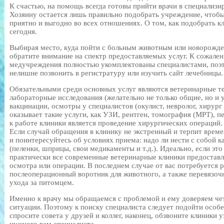
К счастью, на помощь всегда готовы прийти врачи в специализ
Хозяину остается лишь правильно подобрать учреждение, чтобы
приятно и выгодно во всех отношениях. О том, как подобрать к
сегодня.
Выбирая место, куда пойти с больным животным или новорожд
обратите внимание на спектр предоставляемых услуг. К сожален
медучреждения полностью укомплектованы специалистами, поэт
нелишне позвонить в регистратуру или изучить сайт лечебницы.
Обязательными среди основных услуг являются ветеринарные т
лабораторные исследования (желательно не только общие, но и 
вакцинации, осмотры у специалистов (окулист, невролог, хирург и
оказывает такие услуги, как УЗИ, рентген, томография (МРТ), 
к работе клиники является проведение хирургических операций.
Если случай обращения в клинику не экстренный и терпит време
и поинтересуйтесь об условиях приема: надо ли нести с собой 
(пеленки, шприцы, свои медикаменты и т.д.). Идеально, если эт
практически все современные ветеринарные клиники предостав
осмотра или операции. В последнем случае от вас потребуется р
послеоперационный воротник для животного, а также перевязоч
ухода за питомцем.
Именно к врачу мы обращаемся с проблемой и ему доверяем че
ситуации. Поэтому к поиску специалиста следует подойти особ
спросите совета у друзей и коллег, наконец, обзвоните клиники