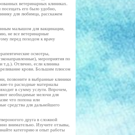
ированных ветеринарных клиниках.
 посещать его было удобно,
линику для любимца, расскажем
енным малышом для вакцинации,
ию, не все ветеринарные
ому перед походом к врачу
ерапевтические осмотры,
узконаправленные), мероприятия по
 т.д.). Отлично, если клиника
переливание крови. Большим плюсом
ни, позвоните в выбранные клиники
какие-то расходные материалы
о входит в сумму услуги. Впрочем,
ляют необходимые мелочи для
азве что попона или
ные средства для дальнейшего
твероногого друга в сложной
енно внимательно. Изучите отзывы,
 узнайте категорию и опыт работы