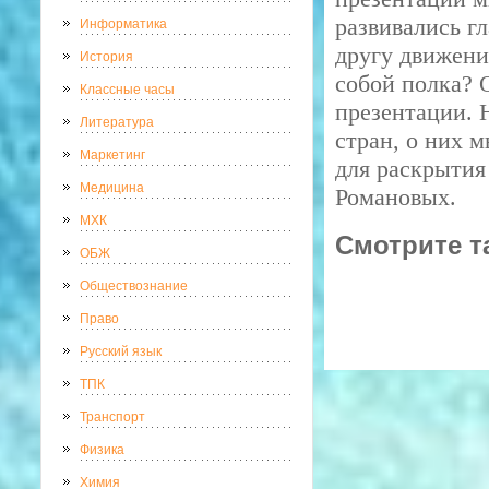
развивались г
Информатика
другу движения
История
собой полка? 
Классные часы
презентации. 
Литература
стран, о них 
Маркетинг
для раскрытия
Медицина
Романовых.
МХК
Смотрите т
ОБЖ
Обществознание
Право
Русский язык
ТПК
Транспорт
Физика
Химия