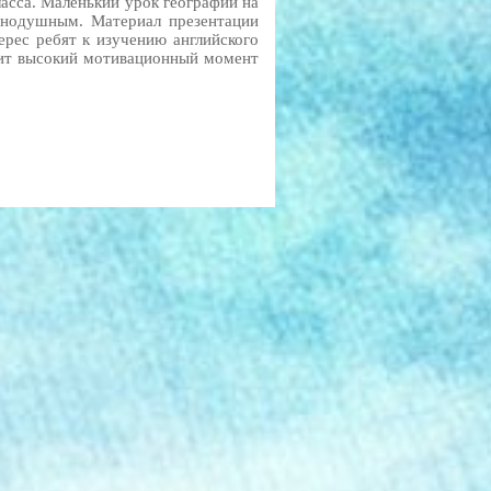
ласса. Маленький урок географии на
авнодушным. Материал презентации
рес ребят к изучению английского
чит высокий мотивационный момент