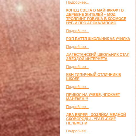
Подробнее...
КОНЕЦ СВЕТА В МАЙНКРАФТ В
ДЕРЕВНЕ ЖИТЕЛЕЙ ~ МОД
ТРОЛЛИНГ ЛОВУША В КОСМОСЕ
НУБ И ПРО АПОКАЛИПСИС
Подробнее...
РЭП БАТТЛ ШКОЛЬНИК VS УЧИЛКА
Подробнее...
ДАГЕСТАНСКИЙ ШКОЛЬНИК СТАЛ
ЗВЕЗДОЙ ИНТЕРНЕТА
Подробнее...
КВН ТИПИЧНЫЙ ОТЛИЧНИК В
ШКОЛЕ
Подробнее...
ПРИКОЛ НА УЧЕБЕ, ЧПОКАЕТ
МАНЕКЕН!!!
Подробнее...
ДВА ЕВРЕЯ - ХОЗЯЙКА МЕДНОЙ
СКОВОРОДЫ - УРАЛЬСКИЕ
ПЕЛЬМЕНИ
Подробнее...